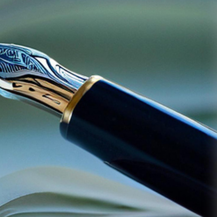
永续发展
东方文
职业发
联系我
化
展
们
集团新闻
人才理念
联系我们
COPYRIGHT©2020
行业摘要
人才发展
烟台东方工业集团
鲁
icp备：8888888888号
加入东方