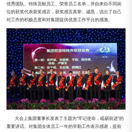
优秀团队、特殊贡献员工、荣誉员工名单，并由来自不同岗
位的获奖代表获奖感言，获奖感言真挚、诚恳，说出了自己
对工作的积极态度和对集团提供优质工作平台的感激。
大会上集团董事长发表了主题为“牢记使命，砥砺前进”的
重要讲话。对集团全体员工一年的辛勤工作表示感谢，提前