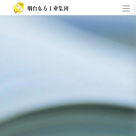
开始
检索
集团介
业务板
产品与
绍
块
服务
关于我们
资产板块
不锈钢系
列
钢铁板块
碳钢系列
餐饮板块
国际业务
烟台东方工业
集团
公司愿景
立足钢铁 面向
未来，开拓创新