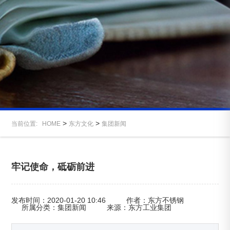
>
>
当前位置:
HOME
东方文化
集团新闻
牢记使命，砥砺前进
发布时间：2020-01-20 10:46
作者：东方不锈钢
所属分类：集团新闻
来源：东方工业集团