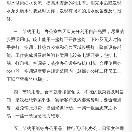
用水做到细水长流，提高水资源的利用率。用完水后或发现
水龙头滴水时要及时关停，发现有损坏的用水设备要及时报
修。
三、节约用电。办公室白天应充分利用自然光照，尽量减
少照明用电。晚上能用一盏灯不开多盏灯。下班及无人时随
手关灯、空调，杜绝办公室和公共区域长明灯，降低设备耗
能。工作完成后及时关闭各类用电设备电源开关，包括电
脑、打印机、空调等，减少办公设备待机电耗。合理使用办
公电器，空调温度要在规定范围内（总部办公楼二楼员工上
下班严禁乘坐电梯）。
四、节约用餐。食堂就餐按需领取，不吃的饭菜要及时告
知，坚决杜绝剩菜剩饭。宴请客户及内部聚餐时，要合理点
餐，避免铺张浪费，提倡光盘行动。一粥一饭当思来之不
易；一丝一缕恒念物力维艰。
五、节约用纸等办公用品。推行无纸化办公，日常文件通