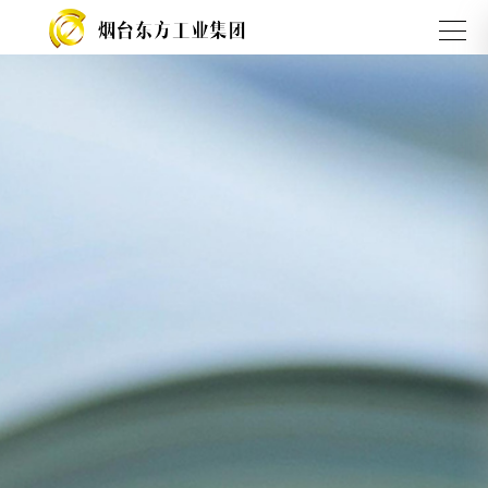
开始
检索
集团介
业务板
产品与
绍
块
服务
关于我们
资产板块
不锈钢系
列
钢铁板块
碳钢系列
餐饮板块
国际业务
烟台东方工业
集团
公司愿景
立足钢铁 面向
未来，开拓创新