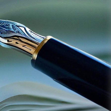
永续发展
东方文
职业发
联系我
化
展
们
集团新闻
人才理念
联系我们
COPYRIGHT©2020
行业摘要
人才发展
烟台东方工业集团
鲁
icp备：8888888888号
加入东方