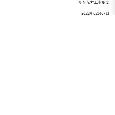
烟台东方工业集团
2022年02月07日
返回列表
上一篇
崛起奋进，共创未来
下一篇
烟台东方不锈钢工业有限公司荣获烟台开发区“履行
社会责任优秀企业”荣誉